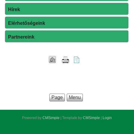
Hírek
Elérhetőségeink
Partnereink
Page
Menu
Powered by
CMSimple
| Template by
CMSimple
|
Login