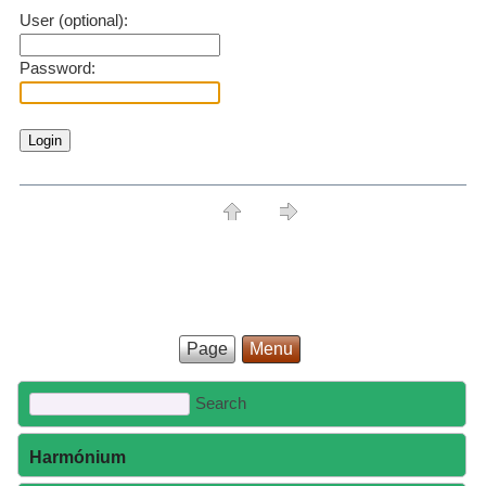
User (optional):
Password:
Page
Menu
Harmónium