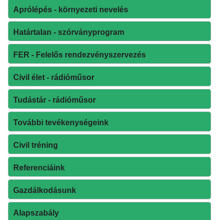
Aprólépés - környezeti nevelés
Határtalan - szórványprogram
FER - Felelős rendezvényszervezés
Civil élet - rádióműsor
Tudástár - rádióműsor
További tevékenységeink
Civil tréning
Referenciáink
Gazdálkodásunk
Alapszabály