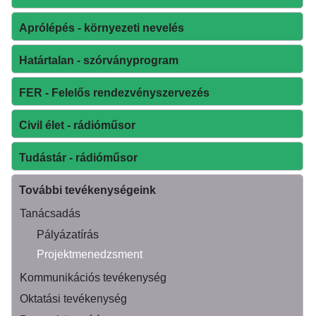
Aprólépés - környezeti nevelés
Határtalan - szórványprogram
FER - Felelős rendezvényszervezés
Civil élet - rádióműsor
Tudástár - rádióműsor
További tevékenységeink
Tanácsadás
Pályázatírás
Projektmenedzsment
Kommunikációs tevékenység
Oktatási tevékenység