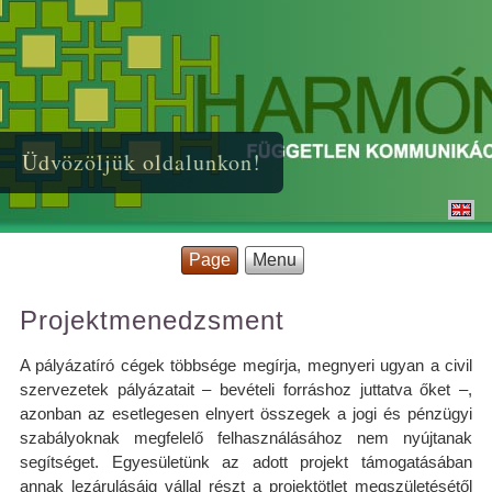
Üdvözöljük oldalunkon!
Page
Menu
Projektmenedzsment
A pályázatíró cégek többsége megírja, megnyeri ugyan a civil
szervezetek pályázatait – bevételi forráshoz juttatva őket –,
azonban az esetlegesen elnyert összegek a jogi és pénzügyi
szabályoknak megfelelő felhasználásához nem nyújtanak
segítséget. Egyesületünk az adott projekt támogatásában
annak lezárulásáig vállal részt a projektötlet megszületésétől