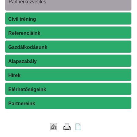
Partnerközvetítés
Civil tréning
Referenciáink
Gazdálkodásunk
Alapszabály
Hírek
Elérhetőségeink
Partnereink