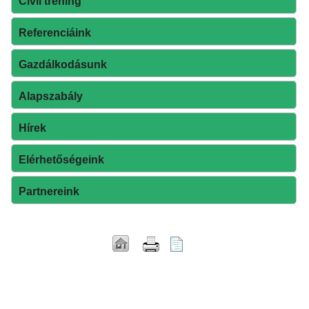
Civil tréning
Referenciáink
Gazdálkodásunk
Alapszabály
Hírek
Elérhetőségeink
Partnereink