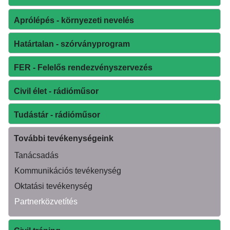
Aprólépés - környezeti nevelés
Határtalan - szórványprogram
FER - Felelős rendezvényszervezés
Civil élet - rádióműsor
Tudástár - rádióműsor
További tevékenységeink
Tanácsadás
Kommunikációs tevékenység
Oktatási tevékenység
Partnerközvetítés