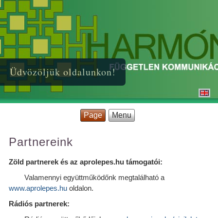
Üdvözöljük oldalunkon!
Page
Menu
Partnereink
Zöld partnerek és az aprolepes.hu támogatói:
Valamennyi együttműködőnk megtalálható a
www.aprolepes.hu
oldalon.
Rádiós partnerek: