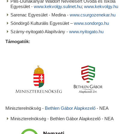
Pilis-Dunakanyar Waldorf Nevelésért Óvoda és Iskola
Egyesület -
www.kekvolgy.sulinet.hu
;
www.kekvolgy.hu
Sarenac Egyesület - Medina -
www.csurgozenekar.hu
Söndörgő Kulturális Egyesület –
www.sondorgo.hu
Szárny-nyitogató Alapítvány -
www.nyitogato.hu
Támogatók:
Miniszterelnökség -
Bethlen Gábor Alapkezelő
- NEA
Miniszterelnökség - Bethlen Gábor Alapkezelő - NEA