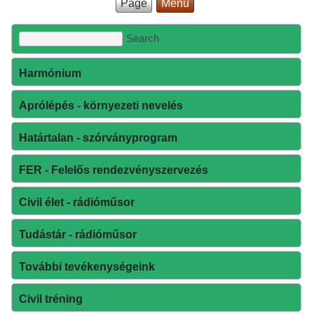
Page
Menu
Harmónium
Aprólépés - környezeti nevelés
Határtalan - szórványprogram
FER - Felelős rendezvényszervezés
Civil élet - rádióműsor
Tudástár - rádióműsor
További tevékenységeink
Civil tréning