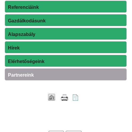
Referenciáink
Gazdálkodásunk
Alapszabály
Hírek
Elérhetőségeink
Partnereink