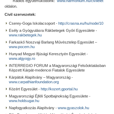
Rádiós együttműkődőink:
www.harmonium.hu/civilelet
oldalon.
Civil szervezetek:
Cserey-Goga Iskolacsoport -
http://crasna.eu/hu/node/10
Esély a Gyógyulásra Rákbetegek Győri Egyesülete -
www.rakbetegek.hu
Farkaskő Noszvaji Barlang Művésztelep Egyesület –
www.pocem.hu
Hunyad Megyei Ifjúsági Keresztyén Egyesület -
www.algyogy.ro
INTERREGIO FORUM a Magyarországi Felsőoktatásban
Képzett Kárpát-medencei Fiatalok Egyesülete
Kárpátok Alapítvány – Magyarország -
www.carpathianfoundation.org
Közért Egyesület -
http://kozert.gportal.hu
Magyarországi Éjféli Spotbajnokság Egyesülete -
www.holdsugar.hu
Napfogyatkozás Alapítvány -
www.gyaszolok.hu