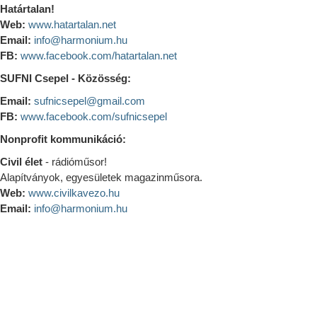
Határtalan!
Web:
www.hatartalan.net
Email:
info@harmonium.hu
FB:
www.facebook.com/hatartalan.net
SUFNI Csepel - Közösség:
Email:
sufnicsepel@gmail.com
FB:
www.facebook.com/sufnicsepel
Nonprofit kommunikáció:
Civil élet
- rádióműsor!
Alapítványok, egyesületek magazinműsora.
Web:
www.civilkavezo.hu
Email:
info@harmonium.hu