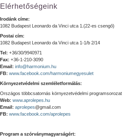
Elérhetőségeink
Irodánk címe:
1082 Budapest Leonardo da Vinci utca 1.(22-es csengő)
Postai cím:
1082 Budapest Leonardo da Vinci utca 1-1/b 2/14
Tel:
+36/30/9940971
Fax:
+36-1-210-3090
Email:
info@harmonium.hu
FB:
www.facebook.com/harmoniumegyesulet
Környezetvédelmi szemléletformálás:
Országos többcsatornás környezetvédelmi programsorozat
Web:
www.aprolepes.hu
Email:
aprolepes
@gmail.com
FB:
www.facebook.com/aprolepes
Program a szórványmagyarságért: