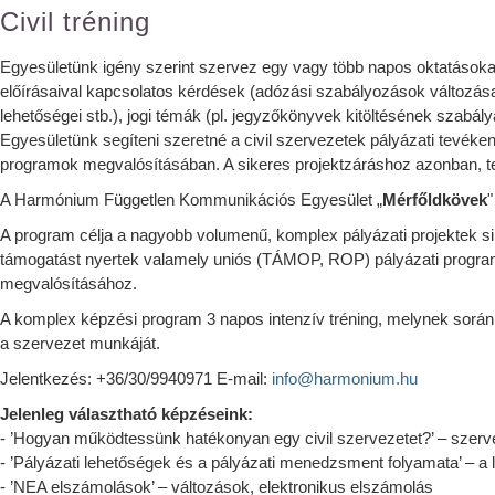
Civil tréning
Egyesületünk igény szerint szervez egy vagy több napos oktatások
előírásaival kapcsolatos kérdések (adózási szabályozások változásai
lehetőségei stb.), jogi témák (pl. jegyzőkönyvek kitöltésének szabál
Egyesületünk segíteni szeretné a civil szervezetek pályázati tevéke
programok megvalósításában. A sikeres projektzáráshoz azonban, ter
A Harmónium Független Kommunikációs Egyesület „
Mérfőldkövek
"
A program célja a nagyobb volumenű, komplex pályázati projektek s
támogatást nyertek valamely uniós (TÁMOP, ROP) pályázati program
megvalósításához.
A komplex képzési program 3 napos intenzív tréning, melynek során 
a szervezet munkáját.
Jelentkezés: +36/30/9940971 E-mail:
info@harmonium.hu
Jelenleg választható képzéseink:
- ’Hogyan működtessünk hatékonyan egy civil szervezetet?’ – szerve
- ’Pályázati lehetőségek és a pályázati menedzsment folyamata’ – a 
- ’NEA elszámolások’ – változások, elektronikus elszámolás