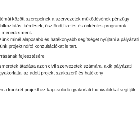
k témái között szerepelnek a szervezetek működésének pénzügyi
lalkoztatási kérdések, ösztöndíjfizetés és önkéntes-programok
ekt menedzsment.
szünk minél alaposabb és hatékonyabb segítséget nyújtani a pályázati
projektindító konzultációkat is tart.
rásának fejlesztésére.
meretek átadása azon civil szervezetek számára, akik pályázati
akorlattal az adott projekt szakszerű és hatékony
a konkrét projekthez kapcsolódó gyakorlati tudnivalókkal segítjük