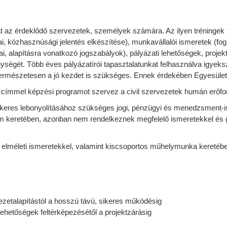
at az érdeklődő szervezetek, személyek számára. Az ilyen tréninge
, közhasznúsági jelentés elkészítése), munkavállalói ismeretek (fog
yai, alapításra vonatkozó jogszabályok), pályázati lehetőségek, proj
nységét. Több éves pályázatírói tapasztalatunkat felhasználva igyek
mészetesen a jó kezdet is szükséges. Ennek érdekében Egyesületünk 
 címmel képzési programot szervez a civil szervezetek humán erőfor
ikeres lebonyolításához szükséges jogi, pénzügyi és menedzsment-is
 keretében, azonban nem rendelkeznek megfelelő ismeretekkel és gy
elméleti ismeretekkel, valamint kiscsoportos műhelymunka keretében 
zetalapítástól a hosszú távú, sikeres működésig
lehetőségek feltérképezésétől a projektzárásig