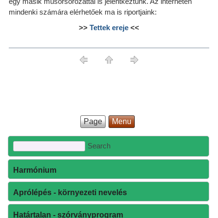
egy másik műsorsorozattal is jelentkeztünk. Az interneten
mindenki számára elérhetőek ma is riportjaink:
>>
Tettek ereje
<<
Page
Menu
Harmónium
Aprólépés - környezeti nevelés
Határtalan - szórványprogram