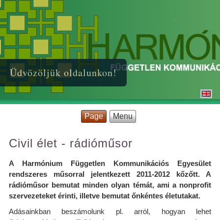
Üdvözöljük oldalunkon!
Page
Menu
Civil élet - rádióműsor
A Harmónium Független Kommunikációs Egyesület
rendszeres műsorral jelentkezett 2011-2012 kőzőtt. A
rádióműsor bemutat minden olyan témát, ami a nonprofit
szervezeteket érinti, illetve bemutat őnkéntes életutakat.
Adásainkban beszámolunk pl. arról, hogyan lehet