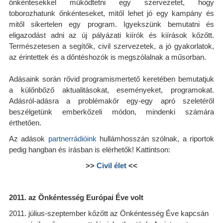
őnkéntesekkel műkődtetni egy szervezetet, hogy
toborozhatunk őnkénteseket, mitől lehet jó egy kampány és
mitől sikertelen egy program. Igyekszünk bemutatni és
eligazodást adni az új pályázati kiírók és kiírások kőzőtt.
Természetesen a segítők, civil szervezetek, a jó gyakorlatok,
az érintettek és a dőntéshozók is megszólalnak a műsorban.
Adásaink során rővid programismertető keretében bemutatjuk
a külőnbőző aktualitásokat, eseményeket, programokat.
Adásról-adásra a problémakőr egy-egy apró szeletéről
beszélgetünk emberkőzeli módon, mindenki számára
érthetően.
Az adások
partnerrádióink
hullámhosszán szólnak, a riportok
pedig hangban és írásban is elérhetők! Kattintson:
>>
Civil élet
<<
2011. az Önkéntesség Európai Éve volt
2011. július-szeptember kőzőtt az Önkéntesség Éve kapcsán