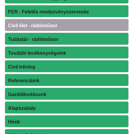
FER - Felelős rendezvényszervezés
Civil élet - rádióműsor
Tudástár - rádióműsor
További tevékenységeink
Civil tréning
Referenciáink
Gazdálkodásunk
Alapszabály
Hírek