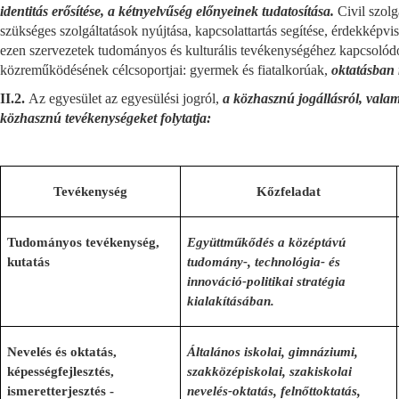
identitás erősítése, a kétnyelvűség előnyeinek tudatosítása.
Civil szolg
szükséges szolgáltatások nyújtása, kapcsolattartás segítése, érdekképvi
ezen szervezetek tudományos és kulturális tevékenységéhez kapcsolódó 
közreműködésének célcsoportjai: gyermek és fiatalkorúak,
oktatásban 
II.2.
Az egyesület az egyesülési jogról,
a közhasznú jogállásról, valam
közhasznú tevékenységeket folytatja:
Tevékenység
Kőzfeladat
Tudományos tevékenység,
Együttműkődés a középtávú
kutatás
tudomány-, technológia- és
innováció-politikai stratégia
kialakításában.
Nevelés és oktatás,
Általános iskolai, gimnáziumi,
képességfejlesztés,
szakközépiskolai, szakiskolai
ismeretterjesztés
-
nevelés-oktatás, felnőttoktatás,