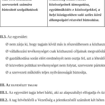
szervezetek számára
közösségeinek támogatása,
biztosított szolgáltatások
együttműködés e közösségekkel, a
helyi közügyekben való széles körű
állampolgári részvétel biztosítása.
II.3.
Az egyesület:
Ø
nem zárja ki, hogy tagjain kívül más is részesülhessen a közhaszn
Ø
vállalkozási tevékenységet csak közhasznú céljainak megvalósít
Ø
gazdálkodása során elért eredményét nem osztja fel, azt a létesí
Ø
közvetlen politikai tevékenységet nem folytat, szervezete pártok
Ø
a szervezeti működés teljes nyilvánosságát biztosítja.
III. Az egyesület tagjai
III.1.
Az egyesület tagja lehet bárki, aki az alapszabályt elfogadja és üz
III.2.
A tag felvételéről a Vezetőség a jelentkezéstől számított két héte