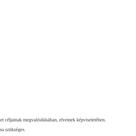
ület céljainak megvalósításában, elveinek képviseletében.
ása szükséges.