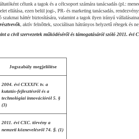
áltatóként célunk a tagok és a célcsoport számára tanácsadás (pl.: men
selet ellátása, ezen belül jogi-, PR- és marketing tanácsadás, rendezvén
szakmai háttér biztosítására, valamint a tagok ilyen irányú vállalásai
résztvevők
, aktív felnőttek, szociálisan hátrányos helyzetű rétegek és n
int a civil szervezetek működéséről és támogatásáról szóló 2011. évi 
Jogszabály megjelőlése
2004. évi CXXXIV. tv. a
kutatás-fejlesztésről és a
technológiai innovációról 5. §
(3)
2011. évi CXC. tőrvény a
§
nemzeti köznevelésről 74.
. (1)