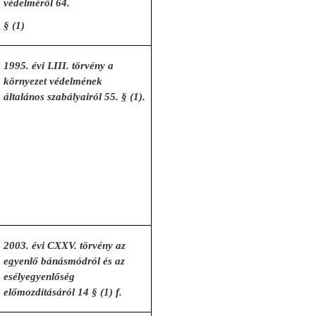
védelméről 64.
§ (1)
1995. évi LIII. törvény a
környezet védelmének
általános szabályairól 55. § (1).
2003. évi CXXV. törvény az
egyenlő bánásmódról és az
esélyegyenlőség
előmozdításáról 14 § (1) f.