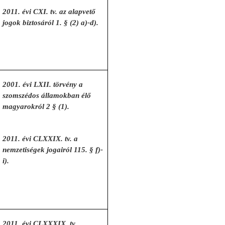
2011. évi CXI. tv. az alapvető
jogok biztosáról 1. § (2) a)-d).
2001. évi LXII. törvény a
szomszédos államokban élő
magyarokról 2 § (1).
2011. évi CLXXIX. tv. a
nemzetiségek jogairól 115. § f)-
i).
2011. évi CLXXXIX. tv.