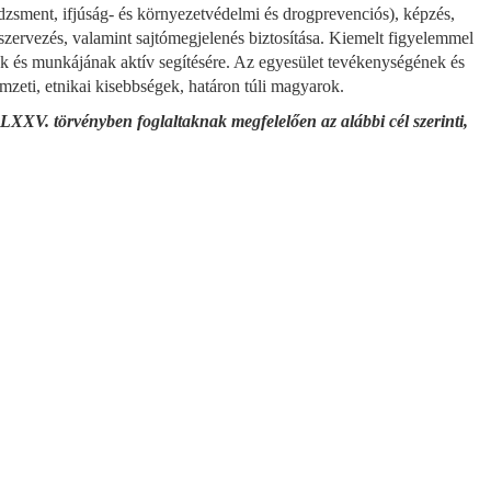
edzsment, ifjúság- és környezetvédelmi és drogprevenciós), képzés,
yszervezés, valamint sajtómegjelenés biztosítása. Kiemelt figyelemmel
nak és munkájának aktív segítésére. Az egyesület tevékenységének és
emzeti, etnikai kisebbségek, határon túli magyarok.
CLXXV. törvényben foglaltaknak megfelelően az alábbi cél szerinti,