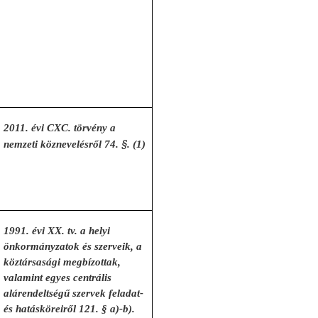
2011. évi CXC. törvény a
§
nemzeti köznevelésről 74.
. (1)
1991. évi XX. tv. a helyi
önkormányzatok és szerveik, a
köztársasági megbízottak,
valamint egyes centrális
alárendeltségű szervek feladat-
és hatásköreiről 121. § a)-b).