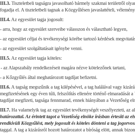
III.3.
Tiszteletbeli tagságra javasolható bármely szakmai területről oly
fogadja el. A tiszteletbeli tagnak a Közgyűlésen javaslattételi, vélemén
III.4.
Az egyesület tagja jogosult:
-
arra, hogy az egyesület szerveibe válasszon és választható legyen,
-
az egyesület céljai és tevékenységi körébe tartozó kérdések megvitatá
-
az egyesület szolgáltatásait igénybe venni.
III.5.
Az egyesület tagja köteles:
- az Alapszabály rendelkezéseit magára nézve kötelezőnek tartani,
- a Kőzgyűlés által meghatározott tagdíjat befizetni.
III.6.
A tagság megszűnik a tag kilépésével, a tag halálával vagy kizárásá
megfizetésének egy éven túli, felszólítás ellenére történő elmaradását a
tagdíjat megfizeti, tagsága fennmarad, ennek hiányában a Vezetőség elnö
III.7.
Ha valamelyik tag az egyesület tevékenységét veszélyezteti, az ala
határozattal. Az érintett tagot a Vezetőség elnöke írásban értesíti az 
rendkívüli Közgyűlést, mely jogosult és köteles dönteni a tag jogorvo
taggal. A tag a kizárásról hozott határozatot a bíróság elött, annak biz