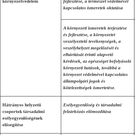
környezetvédelem
fejlesztése, a természet védelmével
kapcsolatos ismeretek oktatása
A környezeti ismeretek terjesztése
és fejlesztése, a környezetet
veszélyeztető tevékenységek, a
veszélyhelyzet megelőzését és
elhárítását érintő alapvető
kérdések, az egészséget befolyásoló
környezeti hatások, továbbá a
környezet védelmével kapcsolatos
állampolgári jogok és
kötelezettségek ismertetése.
Hátrányos helyzetű
Esélyegyenlőség és társadalmi
csoportok társadalmi
felzárkózás előmozdítása
esélyegyenlőségének
elősegítése