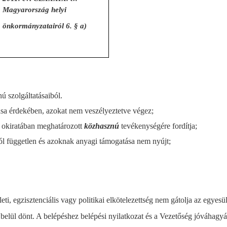
Magyarország helyi
önkormányzatairól 6. § a)
ú szolgáltatásaiból.
ása érdekében, azokat nem veszélyeztetve végez;
tő okiratában meghatározott
közhasznú
tevékenységére fordítja;
tól független és azoknak anyagi támogatása nem nyújt;
leti, egzisztenciális vagy politikai elkötelezettség nem gátolja az egyes
n belül dönt. A belépéshez belépési nyilatkozat és a Vezetőség jóváhagy