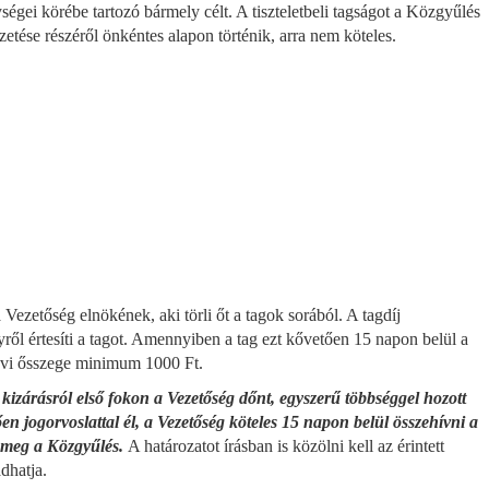
égei körébe tartozó bármely célt. A tiszteletbeli tagságot a Közgyűlés
zetése részéről önkéntes alapon történik, arra nem köteles.
a Vezetőség elnökének, aki törli őt a tagok sorából. A tagdíj
yről értesíti a tagot. Amennyiben a tag ezt kővetően 15 napon belül a
t évi ősszege minimum 1000 Ft.
 kizárásról első fokon a Vezetőség dőnt, egyszerű többséggel hozott
tően jogorvoslattal él, a Vezetőség köteles 15 napon belül összehívni a
za meg a Közgyűlés.
A határozatot írásban is közölni kell az érintett
dhatja.