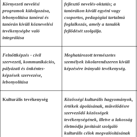
Környezeti nevelési
fejlesztő nevelés-oktatás; a
programok kidolgozása,
tanórákon kívüli egyéni vagy
lebonyolítása tanórai és
csoportos, pedagógiai tartalmú
tanórán kívüli köznevelési
foglalkozás, amely a tanulók
tevékenységbe való
fejlődését szolgálja.
integrálása
Felnőttképzés
-
civil
Meghatározott természetes
szervezeti, kommunikációs,
személyek iskolarendszeren kívüli
pályázati és önkéntes-
képzésére irányuló tevékenység.
képzések szervezése,
lebonyolítása
Kulturális tevékenység
Közősségi kulturális hagyományok,
értékek ápolásának, művelődésre
szerveződő közösségek
tevékenységének, illetve a lakosság
életmódja javítását szolgáló
kulturális célok megvalósításának