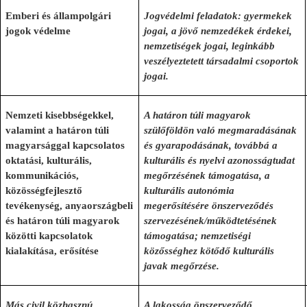
Emberi és állampolgári
Jogvédelmi feladatok: gyermekek
jogok védelme
jogai, a jövő nemzedékek érdekei,
nemzetiségek jogai, leginkább
veszélyeztetett társadalmi csoportok
jogai.
Nemzeti kisebbségekkel,
A határon túli magyarok
valamint a határon túli
szülőföldön való megmaradásának
magyarsággal kapcsolatos
és gyarapodásának, továbbá a
oktatási, kulturális,
kulturális és nyelvi azonosságtudat
kommunikációs,
megőrzésének támogatása, a
közösségfejlesztő
kulturális autonómia
tevékenység, anyaországbeli
megerősítésére önszerveződés
és határon túli magyarok
szervezésének/működtetésének
közötti kapcsolatok
támogatása; nemzetiségi
kialakítása, erősítése
közősséghez kötődő kulturális
javak megőrzése.
Más civil közhasznú
A lakosság önszerveződő