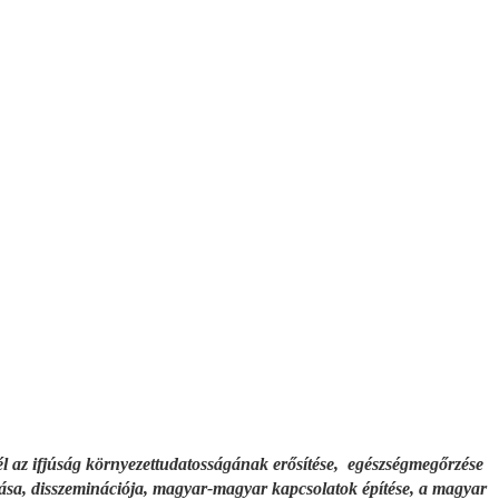
 Cél az ifjúság környezettudatosságának erősítése, egészségmegőrzése
árása, disszeminációja, magyar-magyar kapcsolatok építése, a magyar